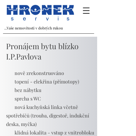
...Vaše nemovitosti v dobrých rukou
Pronájem bytu blízko
I.P.Pavlova
nově
zrekonstruová
no
topení - elekřina (přímotopy)
bez nábytku
sprcha s WC
nová kuchyňská linka včetně
spotřebičů (trouba, digestoř, indukční
deska, myčka)
klidná lokalita - vstup z vnitrobloku