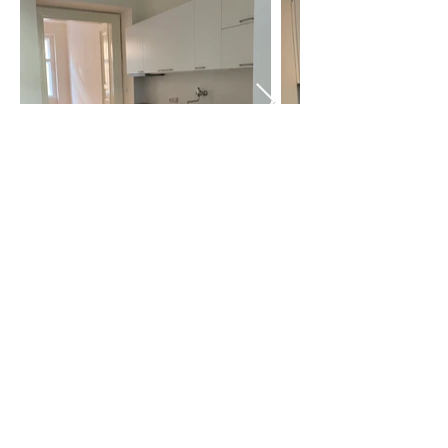
HRONEK servis s.r.o.
...Vaše nemovitosti v dobrých rukou