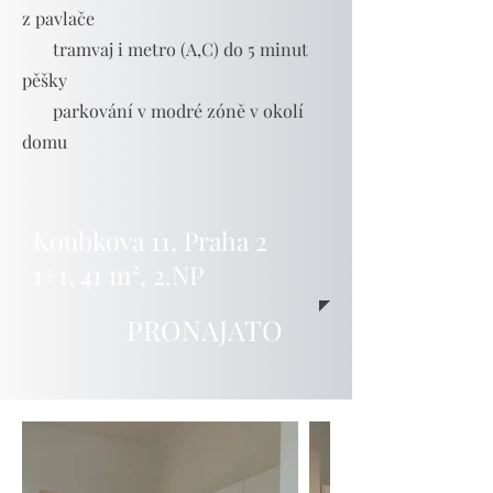
z pavlače
tramvaj i metro (A,C) do 5 minut
pěšky
park
ování v
modré zóně v oko
lí
domu
Koubkova 11, Praha 2
1+1, 41
m²
, 2.NP
PRONAJATO