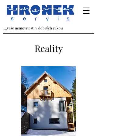
...Vaše nemovitosti v dobrých rukou
Reality